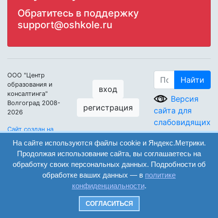
Обратитесь в поддержку
support@oshkole.ru
ООО "Центр
Найти
образования и
вход
консалтинга"
Версия
Волгоград 2008-
регистрация
сайта для
2026
слабовидящих
Сайт создан на
конструкторе
На сайте используются файлы cookie и Яндекс.Метрики.
ОШКОЛЕ.РУ
Продолжая использование сайта, вы соглашаетесь на
обработку своих персональных данных. Подробности об
обработке ваших данных — в
политике
конфиденциальности
.
СОГЛАСИТЬСЯ