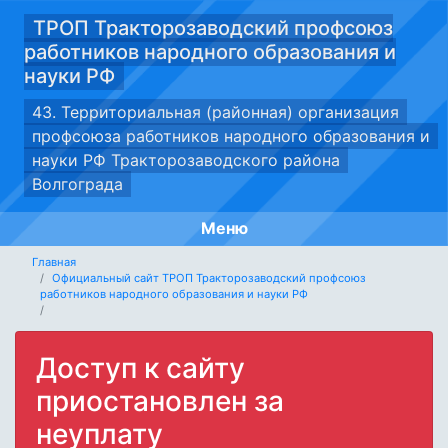
ТРОП Тракторозаводский профсоюз
работников народного образования и
науки РФ
43. Территориальная (районная) организация
профсоюза работников народного образования и
науки РФ Тракторозаводского района
Волгограда
Меню
Главная
Официальный сайт ТРОП Тракторозаводский профсоюз
работников народного образования и науки РФ
Доступ к сайту
приостановлен за
неуплату